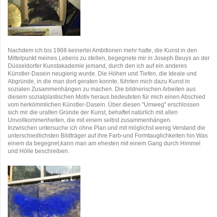
Nachdem ich bis 1968 keinerlei Ambitionen mehr hatte, die Kunst in den
Mittelpunkt meines Lebens zu stellen, begegnete mir in Joseph Beuys an der
Düsseldorfer Kunstakademie jemand, durch den ich auf ein anderes
Künstler-Dasein neugierig wurde. Die Höhen und Tiefen, die Ideale und
Abgründe, in die man dort geraten konnte, führten mich dazu Kunst in
sozialen Zusammenhängen zu machen. Die bildnerischen Arbeiten aus
diesem sozialplastischen Motiv heraus bedeuteten für mich einen Abschied
vom herkömmlichen Künstler-Dasein. Über diesen "Umweg" erschlossen
sich mir die uralten Gründe der Kunst, behaftet natürlich mit allen
Unvollkommenheiten, die mit einem selbst zusammenhängen.
Inzwischen untersuche ich ohne Plan und mit möglichst wenig Verstand die
unterschiedlichsten Bildträger auf ihre Farb-und Formtauglichkeiten hin.Was
einem da begegnet,kann man am ehesten mit einem Gang durch Himmel
und Hölle beschreiben.